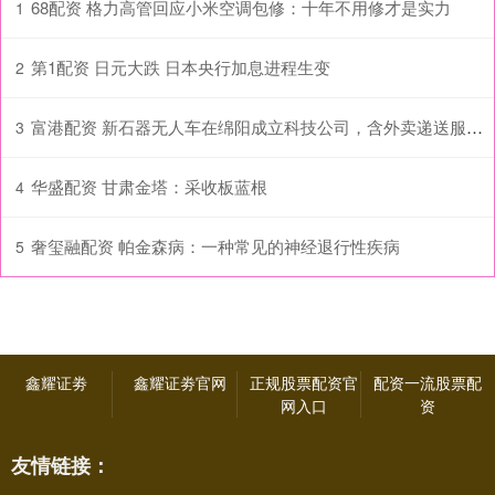
68配资 格力高管回应小米空调包修：十年不用修才是实力
1
第1配资 日元大跌 日本央行加息进程生变
2
富港配资 新石器无人车在绵阳成立科技公司，含外卖递送服务业务
3
华盛配资 甘肃金塔：采收板蓝根
4
奢玺融配资 帕金森病：一种常见的神经退行性疾病
5
鑫耀证劵
鑫耀证劵官网
正规股票配资官
配资一流股票配
网入口
资
友情链接：