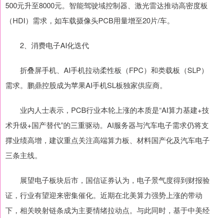
500元升至8000元。智能驾驶域控制器、激光雷达推动高密度板
（HDI）需求，如车载摄像头PCB用量增至20片/车。
2、消费电子AI化迭代
折叠屏手机、AI手机拉动柔性板（FPC）和类载板（SLP）
需求。鹏鼎控股成为苹果AI手机SL板独家供应商。
业内人士表示，PCB行业本轮上涨的本质是“AI算力基建+技
术升级+国产替代”的三重驱动。AI服务器与汽车电子需求仍将支
撑业绩高增，建议重点关注高端算力板、材料国产化及汽车电子
三条主线。
展望电子板块后市，国信证券认为，电子景气度得到财报验
证，行业有望迎来密集催化。近期在北美算力强势上涨的带动
下，相关映射链条成为主要情绪拉动点。与此同时，基于中美经