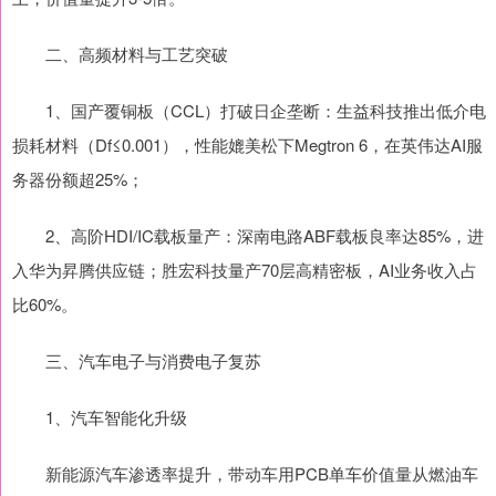
二、高频材料与工艺突破
1、国产覆铜板（CCL）打破日企垄断：生益科技推出低介电
损耗材料（Df≤0.001），性能媲美松下Megtron 6，在英伟达AI服
务器份额超25%；
2、高阶HDI/IC载板量产：深南电路ABF载板良率达85%，进
入华为昇腾供应链；胜宏科技量产70层高精密板，AI业务收入占
比60%。
三、汽车电子与消费电子复苏
1、汽车智能化升级
新能源汽车渗透率提升，带动车用PCB单车价值量从燃油车