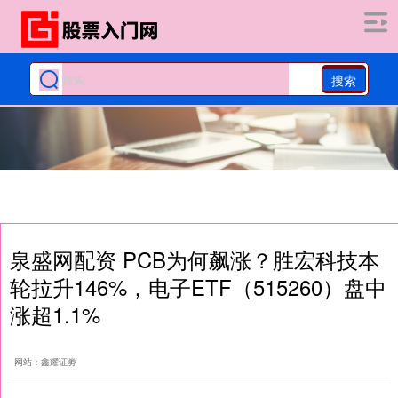
搜索
泉盛网配资 PCB为何飙涨？胜宏科技本
轮拉升146%，电子ETF（515260）盘中
涨超1.1%
网站：鑫耀证劵