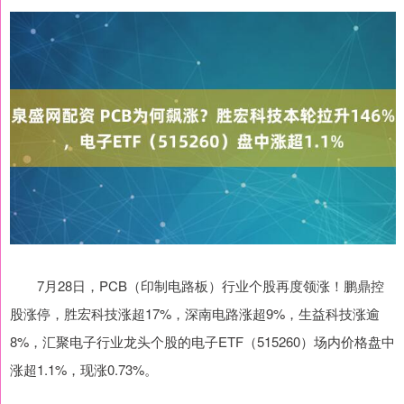
7月28日，PCB（印制电路板）行业个股再度领涨！鹏鼎控
股涨停，胜宏科技涨超17%，深南电路涨超9%，生益科技涨逾
8%，汇聚电子行业龙头个股的电子ETF（515260）场内价格盘中
涨超1.1%，现涨0.73%。