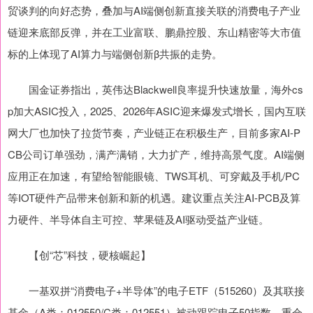
贸谈判的向好态势，叠加与AI端侧创新直接关联的消费电子产业
链迎来底部反弹，并在工业富联、鹏鼎控股、东山精密等大市值
标的上体现了AI算力与端侧创新β共振的走势。
国金证券指出，英伟达Blackwell良率提升快速放量，海外cs
p加大ASIC投入，2025、2026年ASIC迎来爆发式增长，国内互联
网大厂也加快了拉货节奏，产业链正在积极生产，目前多家AI-P
CB公司订单强劲，满产满销，大力扩产，维持高景气度。AI端侧
应用正在加速，有望给智能眼镜、TWS耳机、可穿戴及手机/PC
等IOT硬件产品带来创新和新的机遇。建议重点关注AI-PCB及算
力硬件、半导体自主可控、苹果链及AI驱动受益产业链。
【创“芯”科技，硬核崛起】
一基双拼“消费电子+半导体”的电子ETF（515260）及其联接
基金（A类：012550/C类：012551）被动跟踪电子50指数，重仓