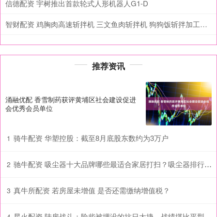
信德配资 宇树推出首款轮式人形机器人G1-D
智财配资 鸡胸肉高速斩拌机 三文鱼肉斩拌机 狗狗饭斩拌加工设备
推荐资讯
涌融优配 香雪制药获评黄埔区社会建设促进
会优秀会员单位
骑牛配资 华塑控股：截至8月底股东数约为3万户
1
驰牛配资 吸尘器十大品牌哪些最适合家居打扫？吸尘器排行榜前十名揭晓！
2
真牛所配资 若房屋未增值 是否还需缴纳增值税？
3
星火配资 陆房战斗：险些被埋没的抗日大捷，战绩堪比平型关，战斗一结束代师长陈光却非议不断_数据包_网络_问题
4