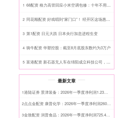
68配资 格力高管回应小米空调包修：十年不用修才是实力
1
同花顺配资 好戏唱到“家门口”！ 经开区这场惠民演出让居民过足“戏瘾”！
2
第1配资 日元大跌 日本央行加息进程生变
3
骑牛配资 华塑控股：截至8月底股东数约为3万户
4
富港配资 新石器无人车在绵阳成立科技公司，含外卖递送服务业务
5
最新文章
港陆证券 景津装备：2026年一季度净利润1.23亿元
1
点点金配资 康普化学：2026年一季度净利润2601.64万元 同比增长164.13%
2
金致配资 润普食品：2026年一季度净利润725.42万元 同比增长269.13%
3