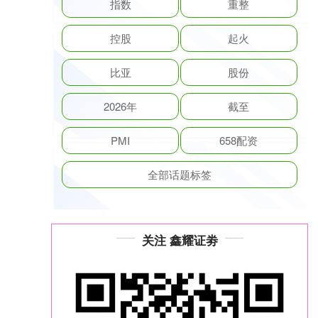
指数
重整
控股
起火
比亚
股份
2026年
截至
PMI
658配资
全部话题标签
关注 鑫耀证劵