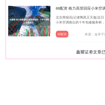
68配资 格力高管回应小米
北京商报讯(记者陶凤王天逸)近
小米空调推出的十年包修服务称，十
来源：金斧子
68配资
鑫耀证劵文章