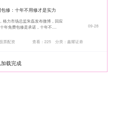
空调包修：十年不用修才是实力
日，格力市场总监朱磊发布微博，回应
09-28
年免费包修是承诺，十年不....
股票配资
查看：
225
分类：
鑫耀证劵
已加载完成