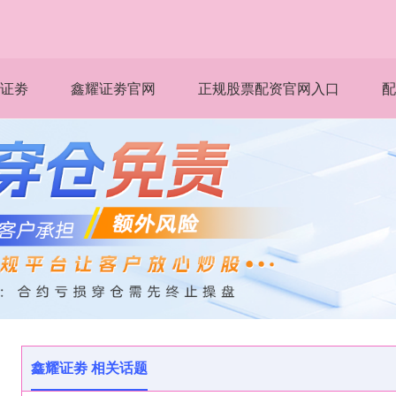
证劵
鑫耀证劵官网
正规股票配资官网入口
配
鑫耀证劵 相关话题