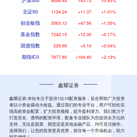
沪深300
4694.44
+43.13
+0.93%
北证50
1134.24
+11.37
+1.01%
创业板指
3563.12
+47.56
+1.35%
基金指数
7242.10
+12.30
+0.17%
国债指数
229.69
+0.10
+0.04%
期指IC0
7877.80
+164.40
+2.13%
鑫耀证劵
鑫耀证劵:本站专注于提供1比10配资服务，旨在帮助广大投资
者以小资金撬动大收益。通过我们的专业平台，用户可轻松实
现高效资金配置，扩大投资规模，提升盈利潜力。我们致力于
打造安全、透明的配资环境，配备专业团队为您提供全方位的
支持，无论是股票、期货还是其他金融产品，均可灵活操作。
选择我们，让您的投资更具优势，抓住每一个市场机会，助力
财富增值！