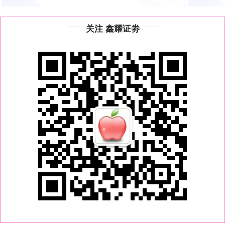
关注 鑫耀证劵