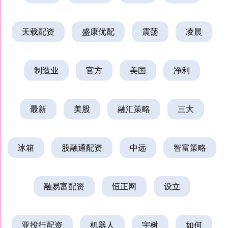
天载配资
盛康优配
震荡
凌晨
制造业
官方
美国
净利
最新
美股
融汇策略
三大
冰箱
股融通配资
中远
智富策略
融易富配资
恒正网
设立
亚投行配资
机器人
宇树
如何