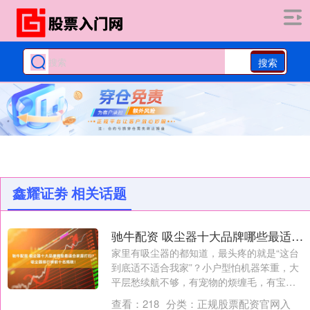
搜索
鑫耀证劵 相关话题
驰牛配资 吸尘器十大品牌哪些最适合家居打扫？吸尘器排行榜前十名揭晓！
家里有吸尘器的都知道，最头疼的就是“这台
到底适不适合我家”？小户型怕机器笨重，大
平层愁续航不够，有宠物的烦缠毛，有宝宝
的....
查看：
218
分类：
正规股票配资官网入