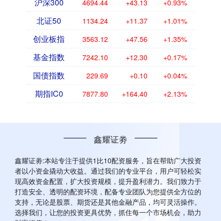
沪深300
4694.44
+43.13
+0.93%
北证50
1134.24
+11.37
+1.01%
创业板指
3563.12
+47.56
+1.35%
基金指数
7242.10
+12.30
+0.17%
国债指数
229.69
+0.10
+0.04%
期指IC0
7877.80
+164.40
+2.13%
鑫耀证劵
鑫耀证劵:本站专注于提供1比10配资服务，旨在帮助广大投资
者以小资金撬动大收益。通过我们的专业平台，用户可轻松实
现高效资金配置，扩大投资规模，提升盈利潜力。我们致力于
打造安全、透明的配资环境，配备专业团队为您提供全方位的
支持，无论是股票、期货还是其他金融产品，均可灵活操作。
选择我们，让您的投资更具优势，抓住每一个市场机会，助力