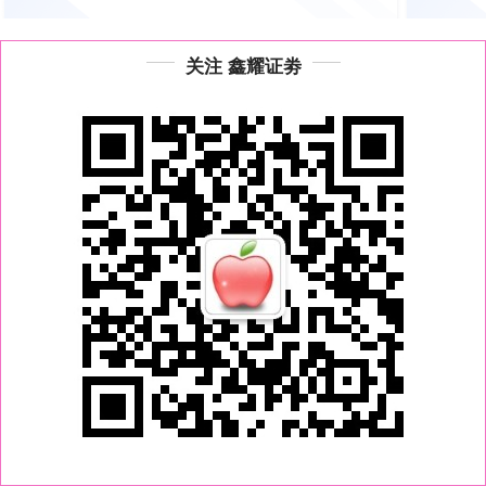
关注 鑫耀证劵