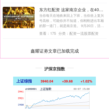
东方红配资 这家南京企业，在40多个国家和地区都“有门”
当你每天在地铁来回上下班，当你坐上复兴
号高铁，可能你并不知道，你刚刚进出车厢
的那一道门，就是南京造。 9月20日，活力
中....
查看：
175
分类：
配资一流股票配资
鑫耀证劵文章已加载完成
沪深京指数
上证综指
3940.04
+39.68
+1.02%