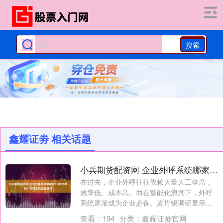
搜索
鑫耀证劵 相关话题
小兵期货配资网 企业外呼系统哪家好？2025年热门外呼工具深度测评
在过去，企业外呼往往依赖大量人工坐席，
效率低、成本高。而在智能化浪潮下，外呼
系统逐渐成为企业必备。麦肯锡调研显示，
采用智....
查看：
194
分类：
鑫耀证劵官网