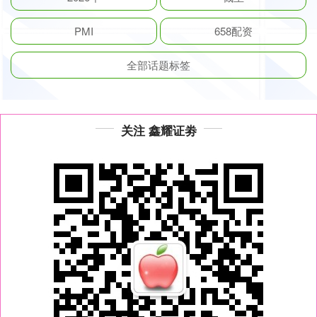
PMI
658配资
全部话题标签
关注 鑫耀证劵